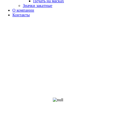
Печать на масках
Значки закатные
О компании
Контакты
Рекламно-производственная
компания
Art
profi
Мы производственная компания с собственным
оборудованием, поэтому мы предлагаем такие низкие цены.
Наша основная специализация это
печать на футболках,
бейсболках, текстиле, пакетах, а также на любых других
материалах методом шелкографии
. Наши
квалифицированные специалисты, опыт и техника способны
справиться с заказом любого уровня.
Звоните: